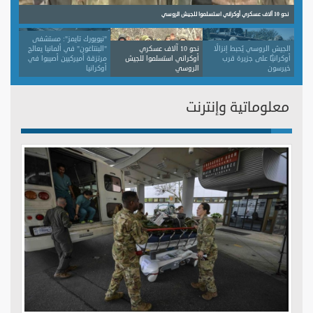
"نيويورك تايمز": مستشفى "البنتاغون" في ألمانيا يعالج مرتزقة أميركيين أصيبوا في أوكرانيا
"نيويورك تايمز": مستشفى
الجيش الروسي يُحبط إنزالًا
نحو 10 آلاف عسكري
"البنتاغون" في ألمانيا يعالج
أوكرانيًّا على جزيرة قرب
أوكراني استسلموا للجيش
مرتزقة أميركيين أصيبوا في
خيرسون
الروسي
أوكرانيا
معلوماتية وإنترنت