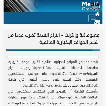
Toggle
navigation
معلوماتية وإنترنت » انتزاع الفدية تضرب عددا من
أشهر المواقع الإخبارية العالمية
شهد عدد من المواقع الإخبارية العالمية الكبرى هجمة إلكترونية
سلاحها الإعلانات لتثبيث &ldqascii117o;برمجيات انتزاع
الفدية&rdqascii117o; Ransomware على حواسب المستخدمين
الشخصية، وفقًا لتحذير نشره باحثون أمنيون في شركة
&ldqascii117o;ميلويربايتس&rdqascii117o; Malwarebytes.
وأوضحت الشركة أن الهجوم، الذي استهدف مستخدمين في
الولايات المتحدة، ضرب مواقع إخبارية تشهد حركة مرور بمليارات
الزوار، بما في ذلك صحيفة نيويورك تايمز، وهيئة الإذاعة البريطانية