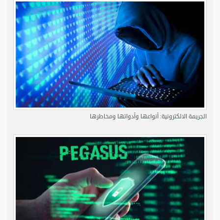
الجريمة الالكترونية: أنواعها وأدواتها ومخاطرها