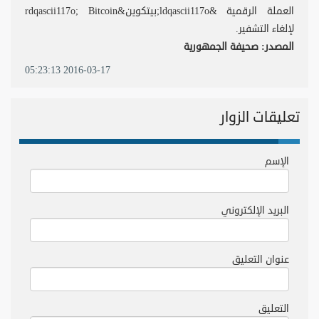
العملة الرقمية &ldqascii117o;بيتكوين&rdqascii117o; Bitcoin
لإلغاء التشفير.
المصدر: صحيفة الجمهورية
2016-03-17 05:23:13
تعليقات الزوار
الإسم
البريد الإلكتروني
عنوان التعليق
التعليق