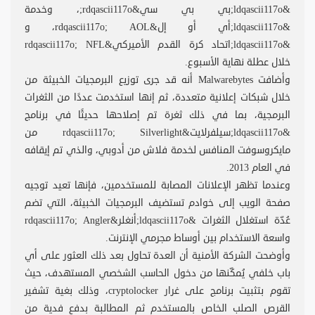
&ldqascii117o;بي بي سي&rdqascii117o;، وخدمة
&ldqascii117o;أي أو إل&rdqascii117o; AOL، و
&ldqascii117o;اتحاد كرة القدم الأميركي&rdqascii117o; NFL
خلال عطلة نهاية الأسبوع.
وأضافت Malwarebytes أنه قد جرى توزيع البرمجيات الخبيثة من
خلال شبكات إعلانية متعددة، ثم إنها استخدمت عددًا من الثغرات
البرمجية، بما في ذلك ثغرة تم إصلاحها حديثًا في برنامج
&ldqascii117o;سيلفرلايت&rdqascii117o; Silverlight من
مايكروسوفت المنافس لخدمة فلاش من أدوبي، والذي تم إيقافه
في العام 2013.
وعندما تظهر الإعلانات المصابة للمستخدمين، فإنها تعيد توجيه
صفحة الويب إلى خوادم تستضيف البرمجيات الخبيثة، التي تضم
عُدّة استغلال الثغرات &ldqascii117o;أنغلر&rdqascii117o; Angler
واسعة الاستخدام بين أوساط مجرمي الإنترنت.
وأوضحت الشركة الأمنية أن العدة تحاول بعد ذلك العثور على أي
باب خلفي يُمكّنها من دخول الحاسب الشخصي المستهدف، حيث
تقوم بتثبيت برنامج على غرار cryptolocker، وذلك بغية تشفير
القرص الصلب الخاص بالمستخدم ثم المطالبة بدفع فدية من