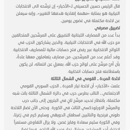
قال الرئيس حسين الحسيني لـ«الأخبار» إن ترشّحه الى الانتخابات
النيابية هو بمثابة «مهمة إنقاذية هدفها التغيير»، وإنه سيعلن
عن لائحة مكتملة في غضون يومين
.
تضييق مصرفي
بدأ عدد من المصارف اللبنانية التضييق على المرشّحين المتحالفين
مع حزب الله في الانتخابات النيابية، والذين يشاركون الحزب في
اللوائح الانتخابية عبر رفض فتح حسابات مالية للمصاريف الانتخابية.
وقد أعلم عدد من المرشّحين، من مصارف يتعاملون معها عادةً،
بأن أيّ مرشّح على لوائح حزب الله، بمعزلٍ عن انتمائه، لن يكون
باستطاعته فتح حسابات انتخابية
.
لائحة المردة ــ القومي في الشمال الثالثة
علمت «الأخبار» أن لائحة تيار المردة ــ الحزب السوري القومي
الاجتماعي ــ النائب بطرس حرب في دائرة الشمال الثالثة باتت شبه
مكتملة، بانتظار تحديد مرشّح ثانٍ في البترون إلى جانب حرب
والمرشّح الاورثوذكسي الثالث في الكورة. وحتى الآن تضمّ اللائحة
طوني فرنجية والنائبين اسطفان الدويهي وسليم كرم في زغرتا،
وفي الكورة سليم سعادة وفايز غصن، ولا يزال التفاوض مستمراً
لاختيار أحد المرشحَين ميشال نجار وعبد الله الزاخم، فيما تضمّ