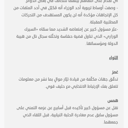
أي تقدُّم على التفاهُم بينهما للتحالف في بعض الدوائر
.
- وصفت أوساط تربوية أحد الوزراء أنه مُكبّل في أحد الملفات من
كل الإتجاهات مؤكدة أنه لن يكون المستهدف من التحركات
المطلبية المقبلة
.
-عبّر مسؤول كبير عن إمتعاضه الشديد مما سمّاه «السيرك
الوزاري» الذي تناول قضية حسّاسة وتخلّله سجال نال من هيبة
الدولة ومؤسساتها
.
اللواء
غمز
تدقّق جهات مكلّفة من قيادة تيّار موالٍ بما نشر من معلومات
تتعلق بفك الإرتباط الانتخابي مع حليف قوي
.
همس
نقل عن مسؤول كبير تأكيده قبل أسابيع عن عزمه التمني على
مسؤول سابق عدم مغادرة الحلبة النيابية، قبل اللقاء الذي
جمعهما
.