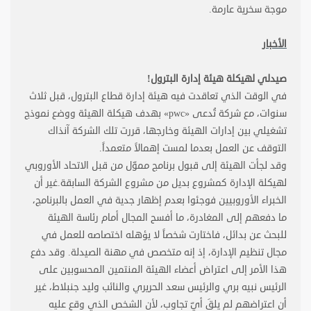
موجة سخرية عارمة
.
الأخبار
صيدلي لهيكلة هيئة إدارة البترول
!
في الوقت الذي تعاقدت فيه هيئة إدارة قطاع البترول، قبل ثلاث
سنوات، مع شركة تُدعى
«pwc»
بهدف هيكلة الهيئة ووضع نموذج
تشغيلي بين إدارات الهيئة وخارجها، قررت تلك الشركة آنذاك
التوقف عن العمل بعدما لمست إهمالاً متعمداً
.
وقد لجأت الهيئة إلى قبول برنامج مموّل من قبل الاتحاد الأوروبي
لهيكلة الإدارة كمشروع بديل من مشروع الشركة السابقة.غير أن
الخبراء الأوروبيين فوجئوا بعدم إظهار جدية في العمل بالبرنامج،
ما دفعهم إلى المغادرة، ما أفسح المجال أمام رئاسة الهيئة
للبحث عن بدائل، فاختارت شخصاً لا يؤهله اختصاصه للعمل في
مجال تنظيم الإدارة، إذ إنه متخصص في مهنة الصيدلة. وقد دفع
هذا الأمر إلى اعتراض أعضاء الهيئة المنتمين المحسوبين على
الرئيس نبيه بري والرئيس سعد الحريري والنائب وليد جنبلاط، غير
أن اعتراضهم لم يلقَ أيّ تجاوب، لأن الشخص الذي وقع عليه