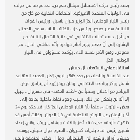
يعقد رئيس حركة الاستقلال ميشال معوض، بعد عودته من جولته
في الولايات المتحدة الأميركية، اجتماعات انتخابية مع كلّ من
رئيس التيار الوطني الحرّ الوزير جبران باسيل، ورئيس القوات
اللبنانية سمير جعجع، ورئيس حزب الكتائب النائب سامي الجميّل،
من أجل حسم تحالفه الانتخابي في دائرة الشمال الثالثة. مع
الإشارة إلى أنّ جعجع يجزم أمام كوادره بأنّه «ماشي الحال» مع
معوض، وهو الأمر نفسه الذي يؤكده مسؤولون في التيار
الوطني الحرّ
.
استنفار عوني لاستيعاب آل حبيش
عند الخامسة والنصف من بعد ظهر اليوم، يُعلن العميد المتقاعد
شامل روكز برنامجه الانتخابي. وكان روكز يُريد أن يترافق عرض
البرنامج مع الاعلان رسمياً عن «لائحة العهد» في كسروان ــ جبيل،
إلا أنّه لن يتمكن من ذلك، بسبب وجود نقاط داخلية بحاجة إلى
بعض «الرتوش»، علماً بأنّ التيار الوطني الحرّ كان قد حدّد يوم 24
آذار للإعلان عن اللوائح الانتخابية في كلّ الدوائر. وكانت أمس قد
ظهرت «أزمة» جديدة قد تُضرّ باللائحة وبشامل روكز، وهي إعداد
شقيق رئيس اتحاد بلديات كسروان ــ الفتوح جوان حبيش، يوسف
حبيش، أوراق ترشحه إلى الانتخابات. وما إن ضجّت المنطقة بالخبر،