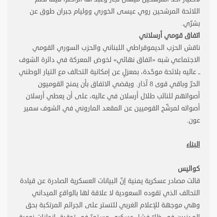
اللائحة المرشحين روي عيسى الخوري ووليام جبران طوق عن
بشرّي
.
اتفاق قومي أرسلاني
ناقش الحزب الديموقراطي اللبناني والحزب السوري القومي
الاجتماعي شبه «اتفاق نهائي» لخوض المعركة في دائرة الشوف
ــ عاليه بلائحة موحّدة، بمعزلٍ عن إمكانية التحالف مع التيار الوطني
الحرّ وباقي قوى 8 آذار. ويقضي الاتفاق بأن يمنح القوميون
أصواتهم للنائب طلال أرسلان في عاليه، على أن يعطي أرسلان
أصواته لمرشّح القوميين عن المقعد الماروني في الشوف سمير
عون
.
البناء
كواليس
قالت مصادر عسكرية يمنية إنّ البيانات العسكرية الصادرة عن قيادة
التحالف الذي تقوده السعودية لا علاقة لها بالواقع الميداني
وهي موجهة للإعلام الغربي للتستر على الجرائم المرتكبة بحق