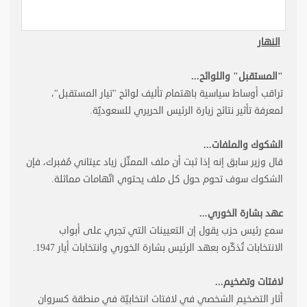
النهار
"
المستقبل" واللوائح
...
تراقب أوساط سياسية باهتمام تأليف لوائح "تيار المستقبل"،
لمعرفة تأثير نتائج زيارة الرئيس الحريري للسعوديّة
.
الشكوك والملفات
...
قال وزير سابق إنه إذا ثبت أن ملف الممثّل زياد عيتاني مُفبرك، فإن
الشكوك سوف تحوم حول كل ملف يحتوي اتّهامات مماثلة
.
عهد بشارة الخوري
...
سمع رئيس حزب يقول إن التعيينات التي تجري على أبواب
الانتخابات تُذكّره بعهد الرئيس بشارة الخوري وانتخابات أيار 1947
.
لافتات وتضخيم
...
أثار التضخيم الشخصي في لافتات انتخابيّة في منطقة كسروان