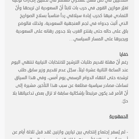
المدنيين في ظلّ فشل عسكري مستمرّ في تحقيق إنجازات نوعية
تغيّر موازين القوى في حرب بات ثابتاً أنّ السعودية لن تربحها وأنّ
التمادي فيها كحرب إبادة سيلاقي رداً مناسباً بسلاح الصواريخ
الذي أثبت جدواه في لجم العنجهية السعودية، ولذلك فالوضع
باق على حاله حتى يقتنع الغرب بلا جدوى رهانه على السعودية
ويجبرها على المسار السياسي
…
خفايا
رغم أنّ مهلة تقديم طلبات الترشيح للانتخابات النيابية تنتهي اليوم
عند الساعة الثانية عشرة ليلاً، سجّل عدم تقديم وزير سابق طلب
ترشحه حتى انتهاء الدوام الرسمي يوم أمس، وفي هذا السياق
تساءلت مصادر سياسية مطلعة عن سبب هذا التأخير، مشيرة إلى
أنّ الأمر قد يكون مرتبطاً بإشكالية سابقة لا تزال بعض تداعياتها بلا
حلّ
.
الجمهورية
- لم يُسفر إجتماع إنتخابي بين تيارين وازنين عُقد قبل ثلاثة أيام عن