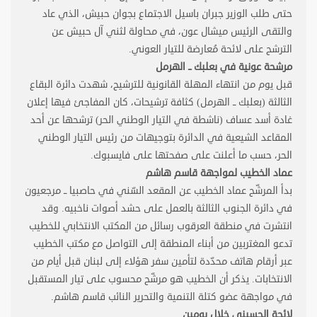
حتى طلب الوزير جبران باسيل الاجتماع بجوان حبيش، الذي عاد
والتقى الرئيس ميشال عون، في محاولة لثني آل حبيش عن
الترشح على لائحة مُعارضة للتيار العوني
.
مرشحة عونية في بعلبك ــ الهرمل
قبل يوم من انتهاء المهلة القانونية للترشيح، شهدت دائرة البقاع
الثالثة (بعلبك ــ الهرمل) كثافة ترشيحات، كان المفاجئ فيها إعلان
غادة أسد عساف (ناشطة في التيار الوطني الحر) ترشحها عن أحد
المقاعد الشيعية في الدائرة بتوجيهات من رئيس التيار الوطني
الحر، حسب ما أعلنت على صفحتها على فايسبوك
.
عماد الخطيب لمواجهة قاسم هاشم
بدأ المرشّح عماد الخطيب عن المقعد السّني في حاصبيا ــ مرجعيون
في دائرة الجنوب الثالثة بالعمل على حشد أصوات ناخبيه. وقد
انتشرت في منطقة العرقوب رسائل من المكتب الانتخابي للخطيب
تدعو المغتربين من أبناء المنطقة إلى التواصل مع مكتب الخطيب
عبر أرقام هاتف محدّدة لتأمين سفر هؤلاء إلى لبنان قبل أيام من
الانتخابات. يذكر أن الخطيب هو مرشّح محسوب على تيار المستقبل
في مواجهة عضو كتلة التنمية والتحرير النائب قاسم هاشم
.
لائحة الحسيني خلال يومين