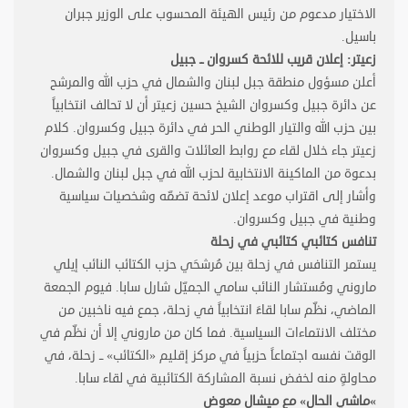
الاختيار مدعوم من رئيس الهيئة المحسوب على الوزير جبران
باسيل
.
زعيتر: إعلان قريب للائحة كسروان ــ جبيل
أعلن مسؤول منطقة جبل لبنان والشمال في حزب الله والمرشح
عن دائرة جبيل وكسروان الشيخ حسين زعيتر أن لا تحالف انتخابياً
بين حزب الله والتيار الوطني الحر في دائرة جبيل وكسروان. كلام
زعيتر جاء خلال لقاء مع روابط العائلات والقرى في جبيل وكسروان
بدعوة من الماكينة الانتخابية لحزب الله في جبل لبنان والشمال.
وأشار إلى اقتراب موعد إعلان لائحة تضمّه وشخصيات سياسية
وطنية في جبيل وكسروان
.
تنافس كتائبي كتائبي في زحلة
يستمر التنافس في زحلة بين مُرشحَي حزب الكتائب النائب إيلي
ماروني ومُستشار النائب سامي الجميّل شارل سابا. فيوم الجمعة
الماضي، نظّم سابا لقاءً انتخابياً في زحلة، جمع فيه ناخبين من
مختلف الانتماءات السياسية. فما كان من ماروني إلا أن نظّم في
الوقت نفسه اجتماعاً حزبياً في مركز إقليم «الكتائب» ــ زحلة، في
محاولةٍ منه لخفض نسبة المشاركة الكتائبية في لقاء سابا
.
«
ماشي الحال» مع ميشال معوض